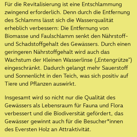
Für die Revitalisierung ist eine Entschlammung
Was ist das Problem mit der
zwingend erforderlich. Denn durch die Entfernung
Pferdetränke im Eversten Holz?
des Schlamms lässt sich die Wasserqualität
21. September 2023
erheblich verbessern: Die Entfernung von
Rückblick: Das war das KLIMA
Biomasse und Faulschlamm senkt den Nährstoff-
FESTIVAL
und Schadstoffgehalt des Gewässers. Durch einen
geringeren Nährstoffgehalt wird auch das
14. August 2023
Wie werden Schlossgarten und
Wachstum der Kleinen Wasserlinse („Entengrütze“)
Eversten Holz von wem genutzt?
eingeschränkt. Dadurch gelangt mehr Sauerstoff
und Sonnenlicht in den Teich, was sich positiv auf
27. Juni 2023
Tiere und Pflanzen auswirkt.
Wie ist der aktuelle Stand?
Insgesamt wird so nicht nur die Qualität des
23. Juni 2023
Gewässers als Lebensraum für Fauna und Flora
Waldforschungs-Heft für das
verbessert und die Biodiversität gefördert, das
Eversten Holz
Gewässer gewinnt auch für die Besucher*innen
02. Juni 2023
des Eversten Holz an Attraktivität.
Milieustudie im Eversten Holz: