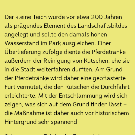
24. September 2025
Das Eversten Holz ist aufgeblüht
Der kleine Teich wurde vor etwa 200 Jahren
17. September 2025
als prägendes Element des Landschaftsbildes
Klimaoasen-Maßnahmen in der
angelegt und sollte den damals hohen
NATURgewinnt App
Wasserstand im Park ausgleichen. Einer
18. August 2025
Überlieferung zufolge diente die Pferdetränke
Klimaoasen jetzt als Praxisbeispiel
außerdem der Reinigung von Kutschen, ehe sie
auf der EU Mission
in die Stadt weiterfahren durften. Am Grund
Implementation Plattform
der Pferdetränke wird daher eine gepflasterte
10. Juli 2025
Furt vermutet, die den Kutschen die Durchfahrt
Ausstellung: Eco Agencies
erleichterte. Mit der Entschlammung wird sich
Oldenburg
zeigen, was sich auf dem Grund finden lässt –
25. Juni 2025
die Maßnahme ist daher auch vor historischem
Baustart für die Grabensanierung
Hintergrund sehr spannend.
im Eversten Holz