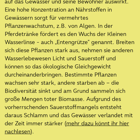
fertiggestellt
auf das Gewässer und seine Bewohner auswirkt.
Eine hohe Konzentration an Nährstoffen in
27. März 2024
Gewässern sorgt für vermehrtes
Beteiligung der Universität
Pflanzenwachstum, z.B. von Algen. In der
Oldenburg am Projekt Klimaoasen
Pferdetränke fördert es den Wuchs der Kleinen
Oldenburg – Interview mit Prof.
Wasserlinse - auch „Entengrütze“ genannt. Breiten
Dr. Dirk Albach
sich diese Pflanzen stark aus, nehmen sie anderen
18. März 2024
Wasserlebewesen Licht und Sauerstoff und
Aktuelle Baustellen-Infos:
können so das ökologische Gleichgewicht
Pferdetränke
durcheinanderbringen. Bestimmte Pflanzen
wachsen sehr stark, andere starben ab – die
15. März 2024
Mehr Buschwindröschen für das
Biodiversität sinkt und am Grund sammeln sich
Eversten Holz
große Mengen toter Biomasse. Aufgrund des
vorherrschenden Sauerstoffmangels entsteht
12. Februar 2024
daraus Schlamm und das Gewässer verlandet mit
Funde aus der Pferdetränke:
der Zeit immer stärker (
mehr dazu könnt ihr hier
Materielle Kultur der letzten 200
nachlesen
).
Jahre – zwischen Müll und