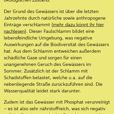
ökologischen Zustand.
Ergebnisse der Bürger*innen-
Beteiligung
Der Grund des Gewässers ist über die letzten
Jahrzehnte durch natürliche sowie anthropogene
23. August 2024
Einträge verschlammt (
mehr dazu könnt ihr hier
Entengrütze auf der Pferdetränke
nachlesen
). Dieser Faulschlamm bildet eine
wird entfernt
lebensfeindliche Umgebung, was negative
13. August 2024
Auswirkungen auf die Biodiversität des Gewässers
Teichinseln und eine naturnahe
hat. Aus dem Schlamm entweichen außerdem
Uferbepflanzung für die
schädliche Gase und sorgen für einen
Pferdetränke – Interview mit Prof.
unangenehmen Geruch des Gewässers im
Dr. Dirk Albach
Sommer. Zusätzlich ist der Schlamm mit
Schadstoffen belastet, welche u.a. auf die
06. Mai 2024
nebenliegende Straße zurückzuführen sind. Die
Baumschenkungen für
Wasserqualität leidet stark darunter.
Schlossgarten und Eversten Holz
18. April 2024
Zudem ist das Gewässer mit Phosphat verunreinigt
Entschlammung der Pferdetränke
– es ist also sehr nährstoffreich, was sich negativ