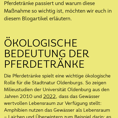
Forschungs-kooperation mit
Pferdetränke passiert und warum diese
Projekt NaTaN
Maßnahme so wichtig ist, möchten wir euch in
06. Januar 2025
diesem Blogartikel erläutern.
Jahresrückblick 2024
18. Dezember 2024
Konzeption der Hands-on
ÖKOLOGISCHE
Stationen ist gestartet
BEDEUTUNG DER
17. Dezember 2024
PFERDETRÄNKE
Wie entwickelt sich die
Wasserqualität der Pferdetränke?
Die Pferdetränke spielt eine wichtige ökologische
12. Dezember 2024
Rolle für die Stadtnatur Oldenburgs. So zeigen
Maßnahme „Renaturierung der
Milieustudien der Universität Oldenburg aus den
Hausbäke“ verschiebt sich ins
Jahren 2010 und
2022
, dass das Gewässer
nächste Jahr
wertvollen Lebensraum zur Verfügung stellt:
Amphibien nutzen das Gewässer als Lebensraum
04. Dezember 2024
Klimaoasen als Beispiel für
– Laichen und Überwintern zum Beispiel darin; es