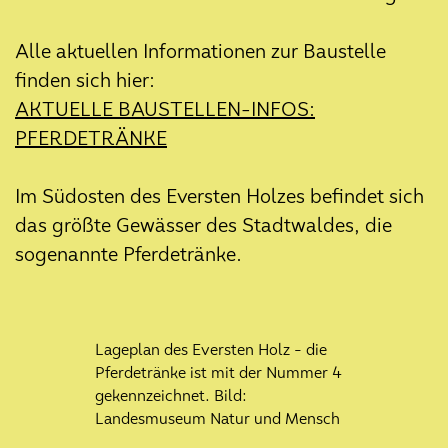
Lebenshecke: Erste
Erlebnisstation im Eversten Holz
Alle aktuellen Informationen zur Baustelle
12. November 2025
finden sich hier:
Klimaoasen erhält den UGO-
AKTUELLE BAUSTELLEN-INFOS:
Open-Science-Preis 2025
PFERDETRÄNKE
06. Oktober 2025
Klimaoasen zu Gast beim KliWi
Im Südosten des Eversten Holzes befindet sich
Podcast
das größte Gewässer des Stadtwaldes, die
01. Oktober 2025
sogenannte Pferdetränke.
Baustart für die Renaturierung der
Hausbäke im Schlossgarten
25. September 2025
Lageplan des Eversten Holz - die
Aktueller Stand: Baumkataster
Pferdetränke ist mit der Nummer 4
und klimaresiliente
gekennzeichnet. Bild:
Nachbepflanzung
Landesmuseum Natur und Mensch