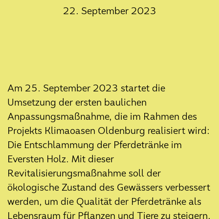
01. Juni 2026
22. September 2023
Aufbau der Erlebnisstationen ist
gestartet
21. Mai 2026
Neugestaltung des Spielplatzes im
Eversten Holz
Am 25. September 2023 startet die
27. April 2026
Umsetzung der ersten baulichen
Forschungsergebnisse zum
Eversten Holz
Anpassungsmaßnahme, die im Rahmen des
Projekts Klimaoasen Oldenburg realisiert wird:
21. Januar 2026
Die Entschlammung der Pferdetränke im
Jahresrückblick 2025
Eversten Holz. Mit dieser
18. Dezember 2025
Revitalisierungsmaßnahme soll der
Aktuelle Baustellen-Infos:
ökologische Zustand des Gewässers verbessert
Grabensanierung im Eversten Holz
werden, um die Qualität der Pferdetränke als
05. Dezember 2025
Lebensraum für Pflanzen und Tiere zu steigern.