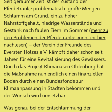
18. Juni 2025
Seit geraumer Zeit ist der Zustand der
Gesucht: Historische Daten zur
Pferdetränke problematisch: große Mengen
Orangerie im Schlossgarten
Schlamm am Grund, ein zu hoher
06. Juni 2025
Nährstoffgehalt, niedrige Wasserstände und
Neue Blühwiese für das Eversten
Gestank nach faulen Eiern im Sommer (
mehr zu
Holz
den Problemen der Pferdetränke könnt ihr hier
nachlesen
) – der Verein der Freunde des
04. Juni 2025
Wegesanierung im Schlossgarten
Eversten Holzes e.V. kämpft daher schon seit
erfolgreich abgeschlossen
Jahren für eine Revitalisierung des Gewässers.
Durch das Projekt Klimaoasen Oldenburg hat
04. Juni 2025
Projekt-Verlängerung sichert
die Maßnahme nun endlich einen finanziellen
nachhaltige Umsetzung
Boden durch einen Bundesfonds zur
Klimaanpassung in Städten bekommen und
06. Februar 2025
Veranstaltungen 2025
der Wunsch wird umsetzbar.
05. Februar 2025
Was genau bei der Entschlammung der