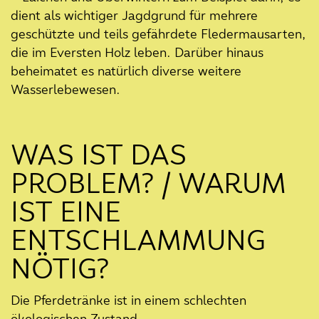
kommunalen Klimaschutz bei
dient als wichtiger Jagdgrund für mehrere
GovShare
geschützte und teils gefährdete Fledermausarten,
die im Eversten Holz leben. Darüber hinaus
26. November 2024
beheimatet es natürlich diverse weitere
Vermessungen im Schlossgarten
Wasserlebewesen.
08. November 2024
Baumkataster und Konzept für
klimaresiliente Nachbepflanzung
WAS IST DAS
starten
PROBLEM? / WARUM
30. Oktober 2024
IST EINE
Baustart für die Wegesanierung
im Schlossgarten
ENTSCHLAMMUNG
03. September 2024
NÖTIG?
Ein neuer Meilenstein ist erreicht!
- Aktueller Stand der Maßnahmen
Die Pferdetränke ist in einem schlechten
02. September 2024