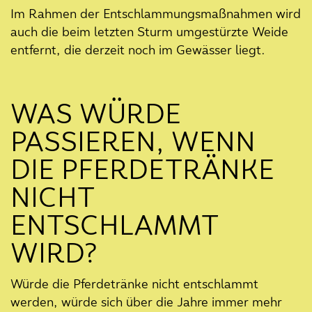
Einige wichtige Punkte
Im Rahmen der Entschlammungsmaßnahmen wird
zusammengefasst
auch die beim letzten Sturm umgestürzte Weide
entfernt, die derzeit noch im Gewässer liegt.
28. April 2023
Citizen Science: Mach mit beim
Forschen!
WAS WÜRDE
12. April 2023
PASSIEREN, WENN
Mit dem Klima-Rundgang den
regionalen Klimawandel
DIE PFERDETRÄNKE
kennenlernen
NICHT
30. März 2023
ENTSCHLAMMT
WIRD?
Würde die Pferdetränke nicht entschlammt
werden, würde sich über die Jahre immer mehr