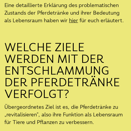
kulturellem Zeugnis
Eine detaillierte Erklärung des problematischen
Zustands der Pferdetränke und ihrer Bedeutung
07. Februar 2024
als Lebensraum haben wir
hier
für euch erläutert.
Jahresrückblick 2023
18. Dezember 2023
Actionbound Rallye durch das
WELCHE ZIELE
Eversten Holz
WERDEN MIT DER
13. Dezember 2023
Vermessungen für Baumkataster
ENTSCHLAMMUNG
im Schlossgarten
DER PFERDETRÄNKE
06. November 2023
VERFOLGT?
Munitionsfund in der Pferdetränke
19. Oktober 2023
Übergeordnetes Ziel ist es, die Pferdetränke zu
Baustart für die Entschlammung
„revitalisieren“, also ihre Funktion als Lebensraum
der Pferdetränke im Eversten Holz
für Tiere und Pflanzen zu verbessern.
22. September 2023