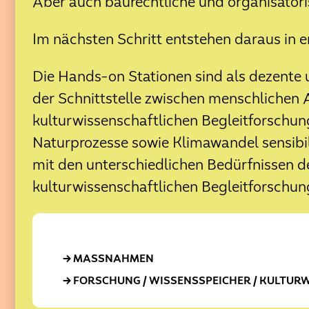
Aber auch baurechtliche und organisator
06. Oktober 2025
Klimaoasen zu Gast beim KliW
Im nächsten Schritt entstehen daraus in 
01. Oktober 2025
Die Hands-on Stationen sind als dezente 
Baustart für die Renaturieru
der Schnittstelle zwischen menschlichen 
25. September 2025
kulturwissenschaftlichen Begleitforschun
Aktueller Stand: Baumkataste
Naturprozesse sowie Klimawandel sensibi
24. September 2025
mit den unterschiedlichen Bedürfnissen d
Das Eversten Holz ist aufgebl
kulturwissenschaftlichen Begleitforschun
17. September 2025
Klimaoasen-Maßnahmen in d
18. August 2025
MASSNAHMEN
Klimaoasen jetzt als Praxisbe
FORSCHUNG / WISSENSSPEICHER / KULTU
10. Juli 2025