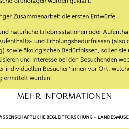
ische Grundlagen wurden geklärt.
i Podcast
enger Zusammenarbeit die ersten Entwürfe.
und natürliche Erlebnisstationen oder Aufentha
ng der Hausbäke im Schlossgarten
Aufenthalts- und Erholungsbedürfnissen (also 
g) sowie ökologischen Bedürfnissen, sollen sie
r und klimaresiliente Nachbepfla
lisieren und Interesse bei den Besuchenden we
er individuellen Besucher*innen vor Ort, welc
üht
g ermittelt wurden.
er NATURgewinnt App
MEHR INFORMATIONEN
ispiel auf der EU Mission Implemen
RWISSENSCHAFTLICHE BEGLEITFORSCHUNG — LANDESMUS