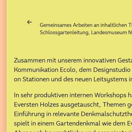
Aufbau der Erlebnisstationen i
21. Mai 2026
Neugestaltung des Spielplatze
←
Gemeinsames Arbeiten an inhaltlichen 
Schlossgartenleitung, Landesmuseum N
27. April 2026
Forschungsergebnisse zum Ev
21. Januar 2026
Zusammen mit unserem innovativen Gestal
Jahresrückblick 2025
Kommunikation Ecolo, dem Designstudio K
18. Dezember 2025
on Stationen und des neuen Leitsystems i
Aktuelle Baustellen-Infos: Gr
In sehr produktiven internen Workshops h
05. Dezember 2025
Lebenshecke: Erste Erlebnisst
Eversten Holzes ausgetauscht, Themen ge
Einführung in relevante Denkmalschutzt
12. November 2025
spielt in einem Gartendenkmal wie dem E
Klimaoasen erhält den UGO-O