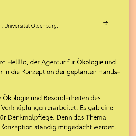
→
, Universität Oldenburg,
Einführung in Ga
Klimaoasen Olde
 Hellllo, der Agentur für Ökologie und
 in die Konzeption der geplanten Hands-
ie Ökologie und Besonderheiten des
Verknüpfungen erarbeitet. Es gab eine
 für Denkmalpflege. Denn das Thema
r Konzeption ständig mitgedacht werden.