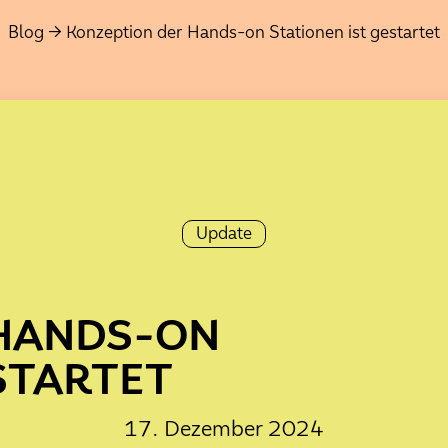
Blog
Konzeption der Hands-on Stationen ist gestartet
Update
Baublog
Interview
Update
Holz eröffnet
 HANDS-ON
STARTET
enaturierung der Hausbäke im Schl
17. Dezember 2024