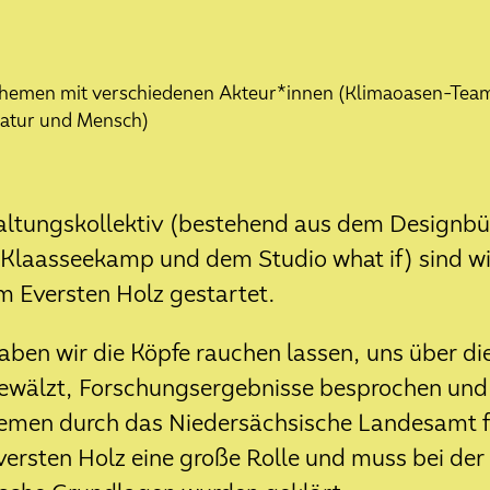
st gestartet
s im Eversten Holz
Themen mit verschiedenen Akteur*innen (Klimaoasen-Team
atur und Mensch)
ersten Holz
tungskollektiv (bestehend aus dem Designbüro
laasseekamp und dem Studio what if) sind wir
m Eversten Holz gestartet.
abensanierung im Eversten Holz
aben wir die Köpfe rauchen lassen, uns über d
ation im Eversten Holz
wälzt, Forschungsergebnisse besprochen und 
hemen durch das Niedersächsische Landesamt
versten Holz eine große Rolle und muss bei de
pen-Science-Preis 2025