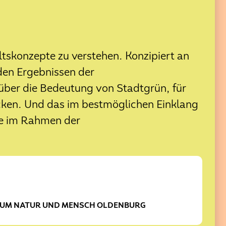
ltskonzepte zu verstehen. Konzipiert an
den Ergebnissen der
 über die Bedeutung von Stadtgrün, für
nzung
cken. Und das im bestmöglichen Einklang
he im Rahmen der
tation Plattform
EUM NATUR UND MENSCH OLDENBURG